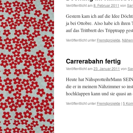
Veröffentlicht am
8. Februar 2011
von
San
Gestern kam ich auf die Idee Döcht
ja bei Ottobre. Also habe ich ihren
auf das Trittbrett des Tripptrapp ge
Veröffentlicht unter
Fremdprojekte
,
Nähen
Carrerabahn fertig
Veröffentlicht am
23. Januar 2011
von
Sa
Heute hat NähsprotteihrMann SEIN P
die er in meinem Nähzimmer so inst
hochklappen kann und sie quasi an
Veröffentlicht unter
Fremdprojekte
|
5 Kom