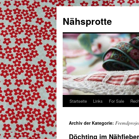
Zum
Inhalt
Nähsprotte
springen
Startseite
Links
For Sale
Rech
Fremdproje
Archiv der Kategorie:
Döchting im Nähfiebe