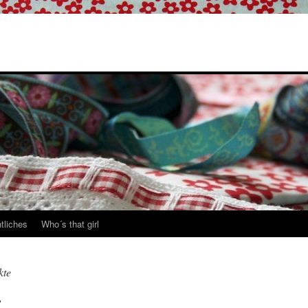
tliches
Who´s that girl
kte
r