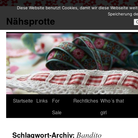
Diese Website benutzt Cookies, damit wir diese Webseite weit
Zum
Speicherung de
Inhalt
Nähsprotte
springen
Startseite
Links
For
Rechtliches
Who´s that
Sale
girl
Bandito
Schlagwort-Archiv: