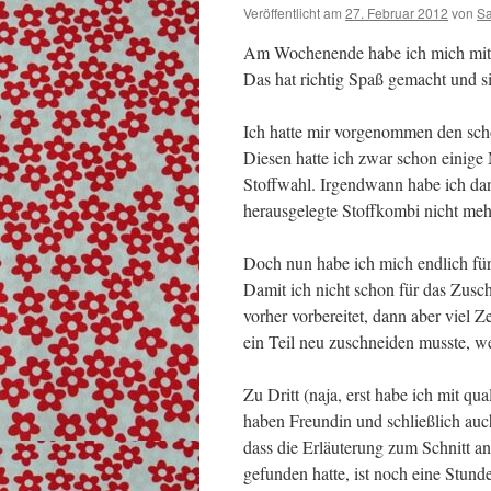
Veröffentlicht am
27. Februar 2012
von
S
Am Wochenende habe ich mich mit e
Das hat richtig Spaß gemacht und s
Ich hatte mir vorgenommen den scho
Diesen hatte ich zwar schon einige
Stoffwahl. Irgendwann habe ich dann
herausgelegte Stoffkombi nicht meh
Doch nun habe ich mich endlich für
Damit ich nicht schon für das Zusch
vorher vorbereitet, dann aber viel 
ein Teil neu zuschneiden musste, wei
Zu Dritt (naja, erst habe ich mit 
haben Freundin und schließlich auc
dass die Erläuterung zum Schnitt an 
gefunden hatte, ist noch eine Stund