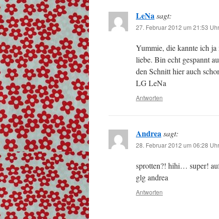
LeNa
sagt:
27. Februar 2012 um 21:53 Uh
Yummie, die kannte ich ja 
liebe. Bin echt gespannt a
den Schnitt hier auch scho
LG LeNa
Antworten
Andrea
sagt:
28. Februar 2012 um 06:28 Uh
sprotten?! hihi… super! au
glg andrea
Antworten