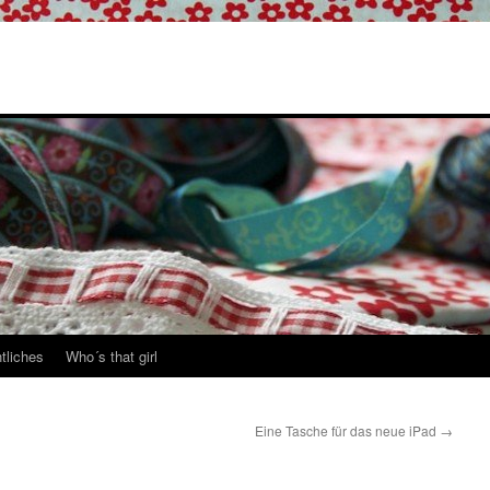
tliches
Who´s that girl
Eine Tasche für das neue iPad
→