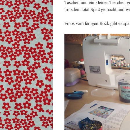
Taschen und ein kleines Tierchen gen
trotzdem total Spaß gemacht und wi
Fotos vom fertigen Rock gibt es spät