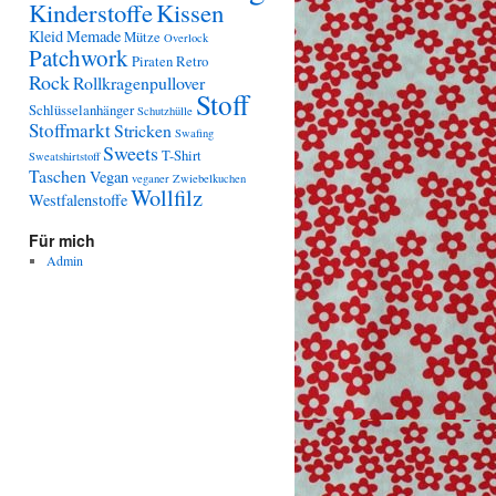
Kinderstoffe
Kissen
Kleid
Memade
Mütze
Overlock
Patchwork
Piraten
Retro
Rock
Rollkragenpullover
Stoff
Schlüsselanhänger
Schutzhülle
Stoffmarkt
Stricken
Swafing
Sweets
T-Shirt
Sweatshirtstoff
Taschen
Vegan
veganer Zwiebelkuchen
Wollfilz
Westfalenstoffe
Für mich
Admin