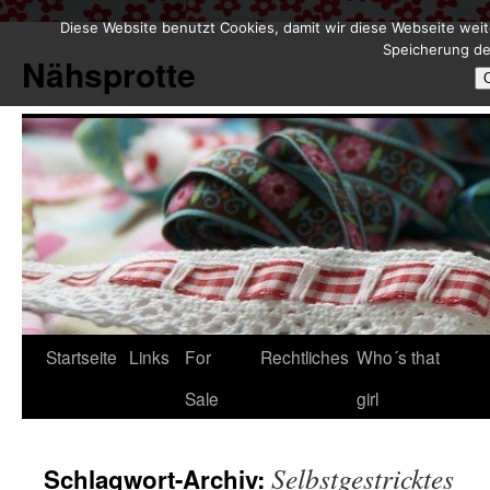
Diese Website benutzt Cookies, damit wir diese Webseite weit
Zum
Speicherung de
Inhalt
Nähsprotte
springen
Startseite
Links
For
Rechtliches
Who´s that
Sale
girl
Selbstgestricktes
Schlagwort-Archiv: