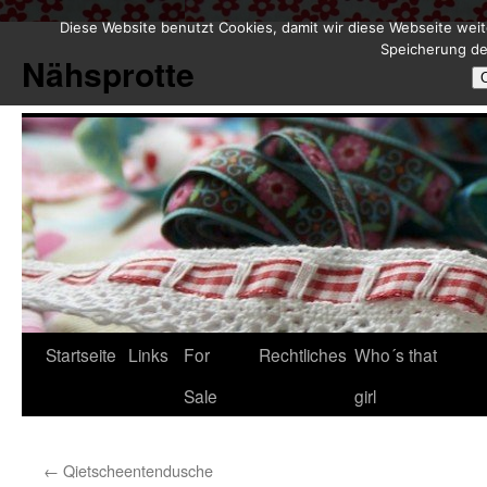
Diese Website benutzt Cookies, damit wir diese Webseite weit
Zum
Speicherung de
Inhalt
Nähsprotte
springen
Startseite
Links
For
Rechtliches
Who´s that
Sale
girl
←
Qietscheentendusche