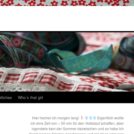
tliches
Who´s that girl
Hier hechel ich morgen lang!
Eigentlich wollte
ich eine Zeit von < 50 min für den Volkslauf schaffen, aber
irgendwie kam der Sommer dazwischen und so habe ich
damit meinen Frieden geschlossen und mir ist es egal was