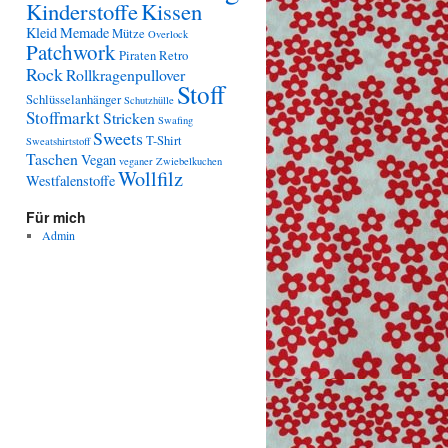
Kinderstoffe
Kissen
Kleid
Memade
Mütze
Overlock
Patchwork
Piraten
Retro
Rock
Rollkragenpullover
Stoff
Schlüsselanhänger
Schutzhülle
Stoffmarkt
Stricken
Swafing
Sweets
T-Shirt
Sweatshirtstoff
Taschen
Vegan
veganer Zwiebelkuchen
Wollfilz
Westfalenstoffe
Für mich
Admin