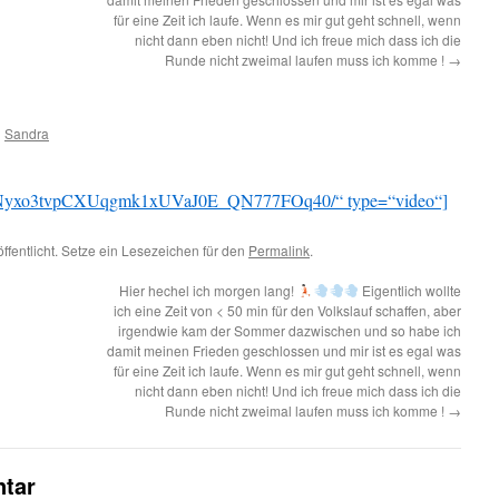
für eine Zeit ich laufe. Wenn es mir gut geht schnell, wenn
nicht dann eben nicht! Und ich freue mich dass ich die
Runde nicht zweimal laufen muss ich komme !
→
n
Sandra
7iTGNyxo3tvpCXUqgmk1xUVaJ0E_QN777FOq40/“ type=“video“]
ffentlicht. Setze ein Lesezeichen für den
Permalink
.
Hier hechel ich morgen lang!
Eigentlich wollte
ich eine Zeit von < 50 min für den Volkslauf schaffen, aber
irgendwie kam der Sommer dazwischen und so habe ich
damit meinen Frieden geschlossen und mir ist es egal was
für eine Zeit ich laufe. Wenn es mir gut geht schnell, wenn
nicht dann eben nicht! Und ich freue mich dass ich die
Runde nicht zweimal laufen muss ich komme !
→
tar