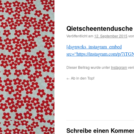
Qietscheentendusche
Veröffentlicht am
12. September 2015
vo
[dsgnwrks_instagram_embed
src=“https://instagram.com/p/
Dieser Beitrag wurde unter
Instagram
verö
←
Ab in den Topf
Schreibe einen Kommen