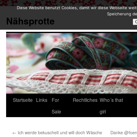
Diese Website benutzt Cookies, damit wir diese Webseite weit
Zum
Speicherung de
Inhalt
Nähsprotte
springen
Startseite
Links
For
Rechtliches
Who´s that
Sale
girl
←
Ich werde bekuschelt und will doch Wäsche
Danke @foerde