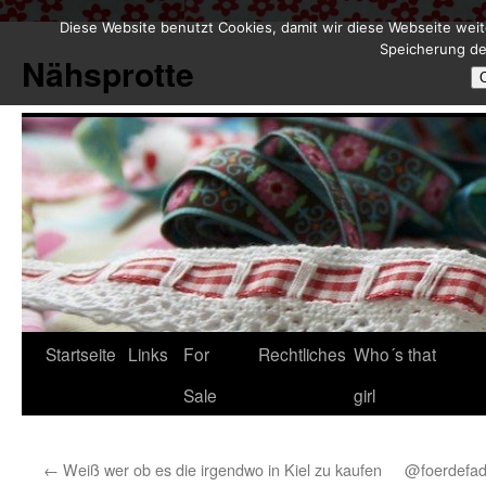
Diese Website benutzt Cookies, damit wir diese Webseite weit
Zum
Speicherung de
Inhalt
Nähsprotte
springen
Startseite
Links
For
Rechtliches
Who´s that
Sale
girl
←
Weiß wer ob es die irgendwo in Kiel zu kaufen
@foerdefad