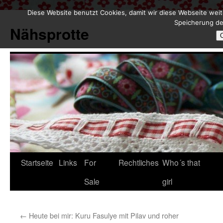
Diese Website benutzt Cookies, damit wir diese Webseite weit
Zum
Speicherung de
Inhalt
Nähsprotte
springen
Startseite
Links
For
Rechtliches
Who´s that
Sale
girl
←
Heute bei mir: Kuru Fasulye mit Pilav und roher