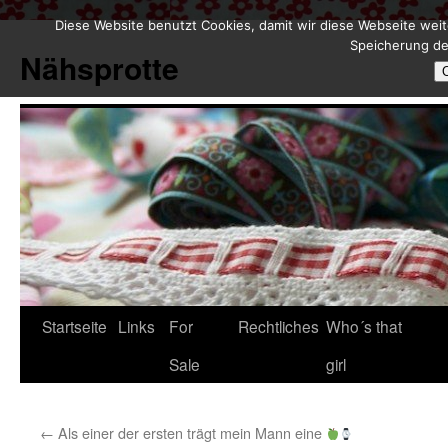
Diese Website benutzt Cookies, damit wir diese Webseite weit
Zum
Speicherung de
Inhalt
Nähsprotte
springen
Startseite
Links
For
Rechtliches
Who´s that
Sale
girl
←
Als einer der ersten trägt mein Mann eine