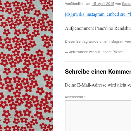
Veröffentlicht am
15. April 2015
von
Sand
[dsgnwrks_instagram_embed src=“h
Aufgenommen: PaneVino Rendsbu
Dieser Beitrag wurde unter
Instagram
verö
←
Jetzt warten wir auf unsere Pizzen
Schreibe einen Kommen
Deine E-Mail-Adresse wird nicht ver
Kommentar
*