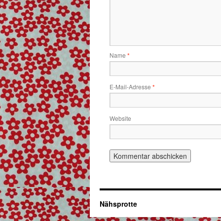
Name
*
E-Mail-Adresse
*
Website
Nähsprotte