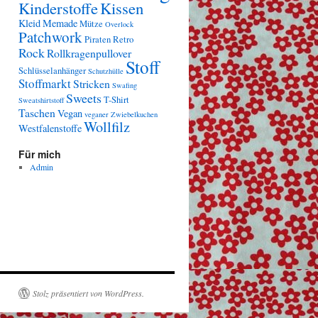
Kinderstoffe
Kissen
Kleid
Memade
Mütze
Overlock
Patchwork
Piraten
Retro
Rock
Rollkragenpullover
Stoff
Schlüsselanhänger
Schutzhülle
Stoffmarkt
Stricken
Swafing
Sweets
T-Shirt
Sweatshirtstoff
Taschen
Vegan
veganer Zwiebelkuchen
Wollfilz
Westfalenstoffe
Für mich
Admin
Stolz präsentiert von WordPress.