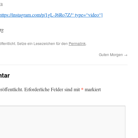
ra
ttps://instagram.com/p/1gL-J6Ro7Z/“ type=“video“]
rg
ffentlicht. Setze ein Lesezeichen für den
Permalink
.
Guten Morgen
→
tar
*
öffentlicht.
Erforderliche Felder sind mit
markiert