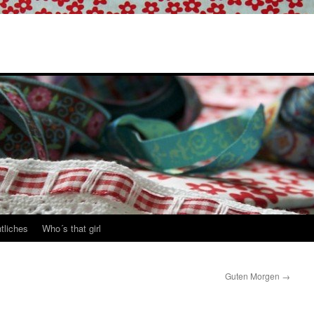
tliches
Who´s that girl
Guten Morgen
→