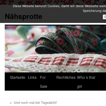
Diese Website benutzt Cookies, damit wir diese Webseite weit
Zum
Speicherung de
Inhalt
Nähsprotte
springen
Startseite
Links
For
Rechtliches
Who´s that
Sale
girl
←
Und noch mal bei Tageslicht!