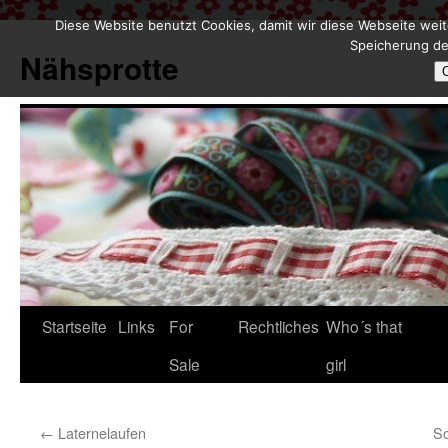
Diese Website benutzt Cookies, damit wir diese Webseite weit
Zum
Speicherung de
Inhalt
Nähsprotte
springen
Startseite
Links
For
Rechtliches
Who´s that
Sale
girl
←
Laternelaufen
So