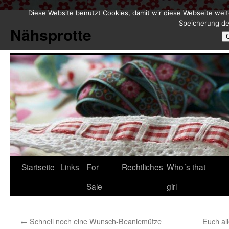
Diese Website benutzt Cookies, damit wir diese Webseite weit
Zum
Speicherung de
Inhalt
Nähsprotte
springen
Startseite
Links
For
Rechtliches
Who´s that
Sale
girl
←
Schnell noch eine Wunsch-Beaniemütze
Euch al