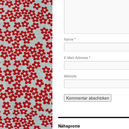
Name
*
E-Mail-Adresse
*
Website
Nähsprotte