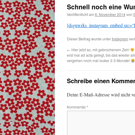
Schnell noch eine Wun
Veröffentlicht am
6. November 2014
von
[dsgnwrks_instagram_embed src=“h
Dieser Beitrag wurde unter
Instagram
verö
←
Hier jetzt so, mit gebrochenem Zeh!
erst mal ad acta gelegt, bis das wieder alle
vergehen noch mal locker 2-3 Monate!
Schreibe einen Kommen
Deine E-Mail-Adresse wird nicht ver
Kommentar
*