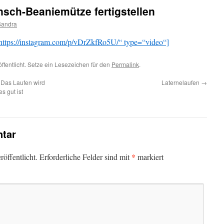
sch-Beaniemütze fertigstellen
Sandra
ttps://instagram.com/p/vDrZkfRo5U/“ type=“video“]
ffentlicht. Setze ein Lesezeichen für den
Permalink
.
Das Laufen wird
Laternelaufen
→
s gut ist
tar
*
öffentlicht.
Erforderliche Felder sind mit
markiert