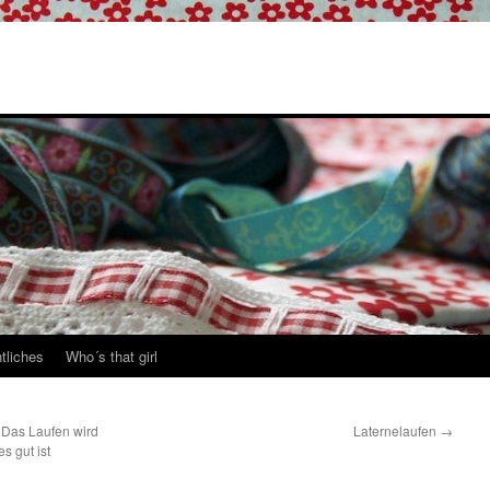
tliches
Who´s that girl
Das Laufen wird
Laternelaufen
→
s gut ist