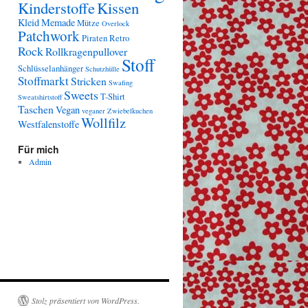
Kinderstoffe
Kissen
Kleid
Memade
Mütze
Overlock
Patchwork
Piraten
Retro
Rock
Rollkragenpullover
Stoff
Schlüsselanhänger
Schutzhülle
Stoffmarkt
Stricken
Swafing
Sweets
T-Shirt
Sweatshirtstoff
Taschen
Vegan
veganer Zwiebelkuchen
Wollfilz
Westfalenstoffe
Für mich
Admin
Stolz präsentiert von WordPress.