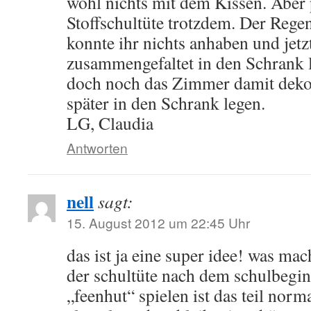
wohl nichts mit dem Kissen. Aber p
Stoffschultüte trotzdem. Der Rege
konnte ihr nichts anhaben und jet
zusammengefaltet in den Schrank l
doch noch das Zimmer damit dekor
später in den Schrank legen.
LG, Claudia
Antworten
nell
sagt:
15. August 2012 um 22:45 Uhr
das ist ja eine super idee! was ma
der schultüte nach dem schulbegi
„feenhut“ spielen ist das teil nor