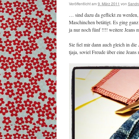
Veröffentlicht am
9. März 2011
von
Sandr
… sind dazu da geflickt zu werden,
Maschinchen betätigt. Es ging ganz
ja nur noch fünf !!!! weitere Jeans
Sie fiel mir dann auch gleich in di
tjaja, soviel Freude über eine Jeans