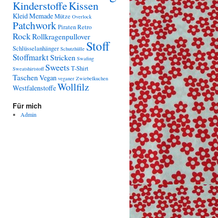
Kinderstoffe
Kissen
Kleid
Memade
Mütze
Overlock
Patchwork
Piraten
Retro
Rock
Rollkragenpullover
Stoff
Schlüsselanhänger
Schutzhülle
Stoffmarkt
Stricken
Swafing
Sweets
T-Shirt
Sweatshirtstoff
Taschen
Vegan
veganer Zwiebelkuchen
Wollfilz
Westfalenstoffe
Für mich
Admin