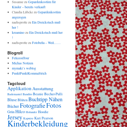
Susanne
zu
Gepardenkostüm für
Kinder – bereits verkauft
Claudia Lübcke
zu
Gepardenkostüm
angezogen
naehsprotte
zu
Ein Dreickstuch muß
her !
kreamino
zu
Ein Dreickstuch muß her
!
naehsprotte
zu
Fotobella – Weil……
Blogroll
FeliceonTour
Michas Notizen
mymaki´s weblog
PunktPunktKommaStrich
Tagcloud
Applikation
Ausstattung
Beanie
Becher-Pulli
Bademantel
Bandito
Buchtipp Nähen
Bluse
Blüten
Fotos
Fotografie
Bücher
Hilco
Grün
Hoodie
Holunder
Jersey
Kari Pearson
Kaputze
Kinderbekleidung