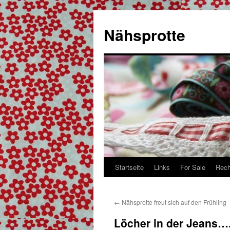
Zum
Inhalt
Nähsprotte
springen
Startseite
Links
For Sale
Rech
←
Nähsprotte freut sich auf den Frühling
Löcher in der Jeans…