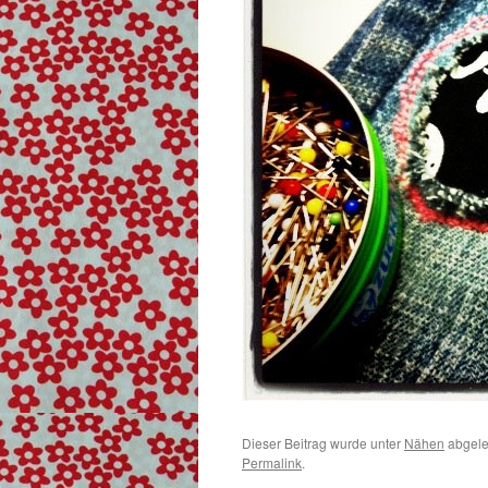
Dieser Beitrag wurde unter
Nähen
abgele
Permalink
.