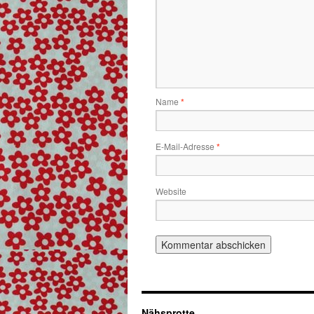
Name
*
E-Mail-Adresse
*
Website
Nähsprotte