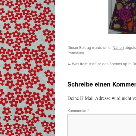
Dieser Beitrag wurde unter
Nähen
abgele
Permalink
.
←
Was treibt man so des Abends op´m D
Schreibe einen Kommen
Deine E-Mail-Adresse wird nicht ver
Kommentar
*