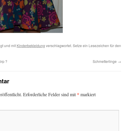
gt und mit
Kinderbekleidung
verschlagwortet. Setze ein Lesezeichen für den
örp ?
Schmetterlinge
→
tar
*
öffentlicht.
Erforderliche Felder sind mit
markiert