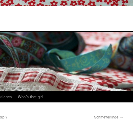
tliches
Who´s that girl
örp ?
Schmetterlinge
→