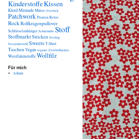
Kinderstoffe
Kissen
Kleid
Memade
Mütze
Overlock
Patchwork
Piraten
Retro
Rock
Rollkragenpullover
Stoff
Schlüsselanhänger
Schutzhülle
Stoffmarkt
Stricken
Swafing
Sweets
T-Shirt
Sweatshirtstoff
Taschen
Vegan
veganer Zwiebelkuchen
Wollfilz
Westfalenstoffe
Für mich
Admin