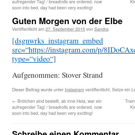
aufregender Tag! / breadrolls are ordered, now
Ki
soon into bed, day had been very exciting!
Guten Morgen von der Elbe
Veröffentlicht am
27. September 2015
von
Sandra
[dsgnwrks_instagram_embed
src=“https://instagram.com/p/8ID
type=“video“]
Aufgenommen: Stover Strand
Dieser Beitrag wurde unter
Instagram
veröffentlicht. Setze ein 
←
Brötchen sind bestellt, ab inne Heia, war ein
Trai
aufregender Tag! / breadrolls are ordered, now
Ki
soon into bed, day had been very exciting!
Schreibe einen Kommentar