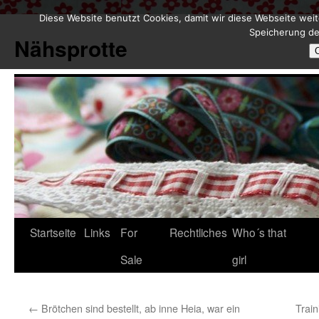
Diese Website benutzt Cookies, damit wir diese Webseite weit
Zum
Speicherung de
Inhalt
Nähsprotte
springen
Startseite
Links
For
Rechtliches
Who´s that
Sale
girl
←
Brötchen sind bestellt, ab inne Heia, war ein
Trai