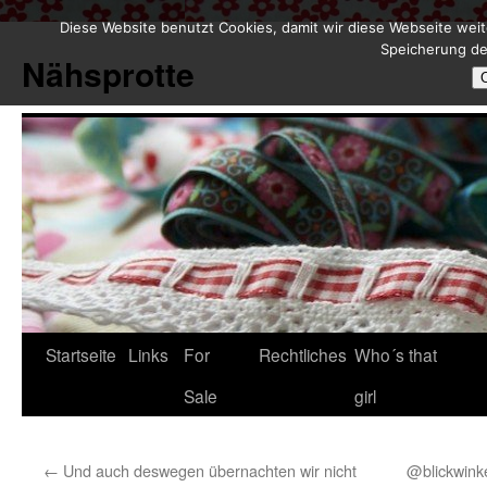
Diese Website benutzt Cookies, damit wir diese Webseite weit
Zum
Speicherung de
Inhalt
Nähsprotte
springen
Startseite
Links
For
Rechtliches
Who´s that
Sale
girl
←
Und auch deswegen übernachten wir nicht
@blickwinke