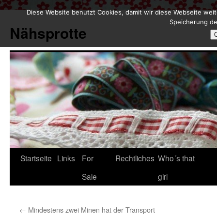
Diese Website benutzt Cookies, damit wir diese Webseite weit
Zum
Speicherung de
Inhalt
Nähsprotte
springen
Startseite
Links
For
Rechtliches
Who´s that
Sale
girl
←
Mindestens zwei Minen hat der Transport