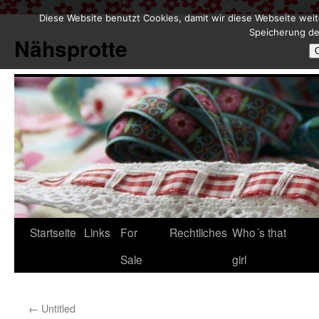
Diese Website benutzt Cookies, damit wir diese Webseite weit
Zum
Speicherung de
Inhalt
Nähsprotte
springen
Startseite
Links
For
Rechtliches
Who´s that
Sale
girl
←
Untitled