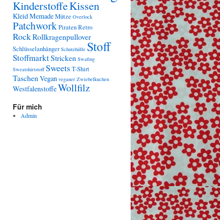
Kinderstoffe
Kissen
Kleid
Memade
Mütze
Overlock
Patchwork
Piraten
Retro
Rock
Rollkragenpullover
Stoff
Schlüsselanhänger
Schutzhülle
Stoffmarkt
Stricken
Swafing
Sweets
T-Shirt
Sweatshirtstoff
Taschen
Vegan
veganer Zwiebelkuchen
Wollfilz
Westfalenstoffe
Für mich
Admin