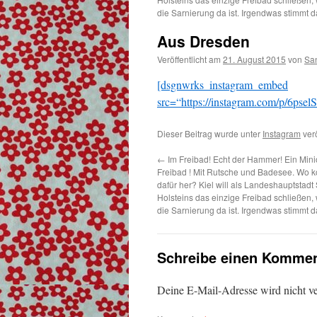
die Sarnierung da ist. Irgendwas stimmt d
Aus Dresden
Veröffentlicht am
21. August 2015
von
Sa
[dsgnwrks_instagram_embed
src=“https://instagram.com/p/6p
Dieser Beitrag wurde unter
Instagram
verö
←
Im Freibad! Echt der Hammer! Ein Minio
Freibad ! Mit Rutsche und Badesee. Wo 
dafür her? Kiel will als Landeshauptstadt
Holsteins das einzige Freibad schließen, 
die Sarnierung da ist. Irgendwas stimmt d
Schreibe einen Kommen
Deine E-Mail-Adresse wird nicht ver