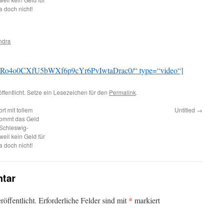
a doch nicht!
ndra
selSRo4o0CXfU5bWXf6p9cYr6PvIwtaDrac0/“ type=“video“]
ffentlicht. Setze ein Lesezeichen für den
Permalink
.
rt mit tollem
Untitled
→
kommt das Geld
 Schleswig-
weil kein Geld für
a doch nicht!
tar
*
öffentlicht.
Erforderliche Felder sind mit
markiert