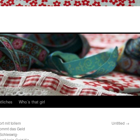
tliches
Who´s that girl
rt mit tollem
Untitled
→
kommt das Geld
 Schleswig-
weil kein Geld für