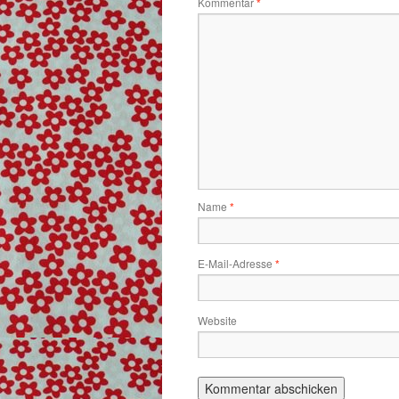
Kommentar
*
Name
*
E-Mail-Adresse
*
Website