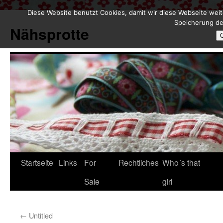
Diese Website benutzt Cookies, damit wir diese Webseite weit
Zum
Speicherung de
Inhalt
Nähsprotte
springen
Startseite
Links
For
Rechtliches
Who´s that
Sale
girl
←
Untitled