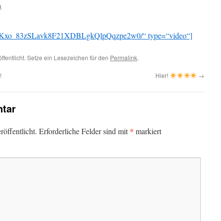
a
wgqjKxo_83zSLavk8F21XDBLgkQlpQqzpe2w0/“ type=“video“]
ffentlicht. Setze ein Lesezeichen für den
Permalink
.
!
Hier!
→
tar
*
öffentlicht.
Erforderliche Felder sind mit
markiert