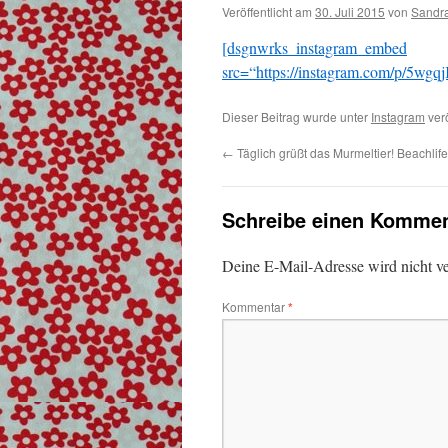
Veröffentlicht am
30. Juli 2015
von
Sandr
[dsgnwrks_instagram_embed
src=“https://instagram.com/p/5
Dieser Beitrag wurde unter
Instagram
verö
←
Täglich grüßt das Murmeltier! Beachlife
Schreibe einen Kommen
Deine E-Mail-Adresse wird nicht ver
Kommentar
*