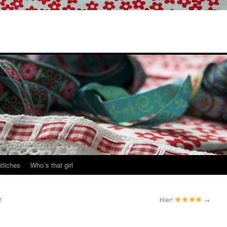
tliches
Who´s that girl
!
Hier!
→