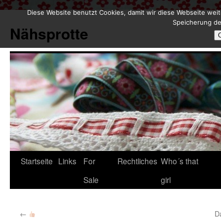
Diese Website benutzt Cookies, damit wir diese Webseite weit
Zum
Speicherung de
Inhalt
Nähsprotte
springen
Startseite
Links
For
Rechtliches
Who´s that
Sale
girl
←
D