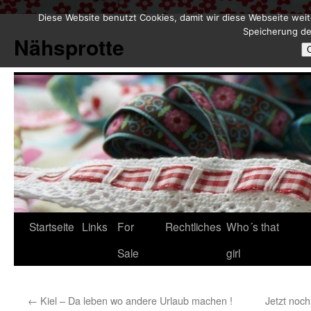
Diese Website benutzt Cookies, damit wir diese Webseite weit
Zum
Speicherung de
Inhalt
Nähsprotte
springen
Startseite
Links
For
Rechtliches
Who´s that
Sale
girl
←
Kiel – Da leben wo andere Urlaub machen !
Jetzt noc