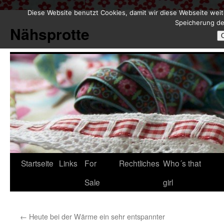
Diese Website benutzt Cookies, damit wir diese Webseite weit
Zum
Speicherung de
Inhalt
Nähsprotte
springen
Startseite
Links
For
Rechtliches
Who´s that
Sale
girl
←
Heute bei der Wärme ein sehr entspannter