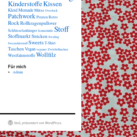
Kinderstoffe
Kissen
Kleid
Memade
Mütze
Overlock
Patchwork
Piraten
Retro
Rock
Rollkragenpullover
Stoff
Schlüsselanhänger
Schutzhülle
Stoffmarkt
Stricken
Swafing
Sweets
T-Shirt
Sweatshirtstoff
Taschen
Vegan
veganer Zwiebelkuchen
Wollfilz
Westfalenstoffe
Für mich
Admin
Stolz präsentiert von WordPress.