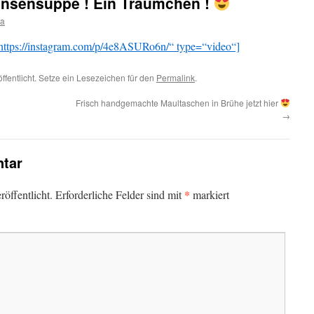
insensuppe ! Ein Träumchen !
ra
ttps://instagram.com/p/4e8ASURo6n/“ type=“video“]
ffentlicht. Setze ein Lesezeichen für den
Permalink
.
Frisch handgemachte Maultaschen in Brühe jetzt hier
→
tar
*
öffentlicht.
Erforderliche Felder sind mit
markiert