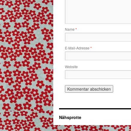
Name
*
E-Mail-Adresse
*
Website
Nähsprotte