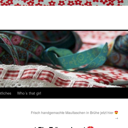
tliches
Who´s that girl
Frisch handgemachte Maultaschen in Brühe jetzt hier
→