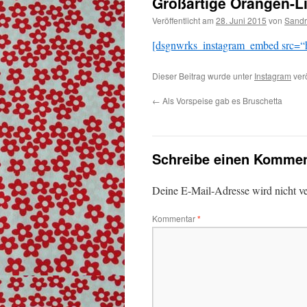
Großartige Orangen-L
Veröffentlicht am
28. Juni 2015
von
Sand
[dsgnwrks_instagram_embed src=“h
Dieser Beitrag wurde unter
Instagram
verö
←
Als Vorspeise gab es Bruschetta
Schreibe einen Kommen
Deine E-Mail-Adresse wird nicht ver
Kommentar
*