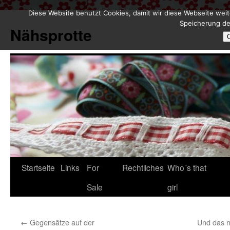
Diese Website benutzt Cookies, damit wir diese Webseite weit
Zum
Speicherung de
Inhalt
Nähsprotte
springen
Startseite
Links
For
Rechtliches
Who´s that
Sale
girl
←
Gegensätze auf der
Und das n