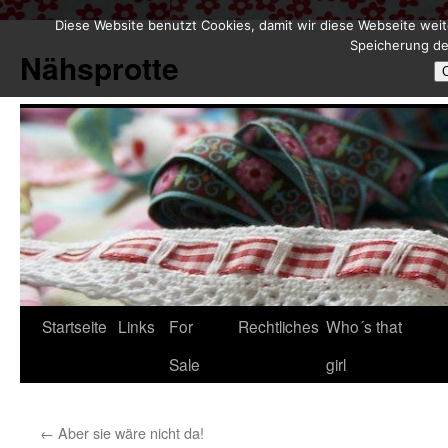
Diese Website benutzt Cookies, damit wir diese Webseite weit
Zum
Speicherung de
Inhalt
Nähsprotte
springen
Startseite
Links
For
Rechtliches
Who´s that
Sale
girl
←
Aber sie wäre nicht da!