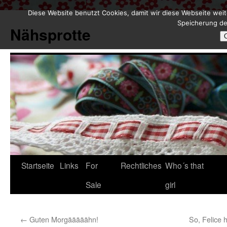
Diese Website benutzt Cookies, damit wir diese Webseite weit
Zum
Speicherung de
Inhalt
Nähsprotte
springen
Startseite
Links
For
Rechtliches
Who´s that
Sale
girl
←
Guten Morgääääähn!
So, Felice