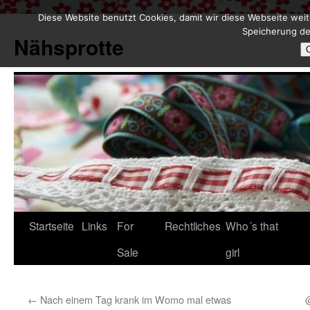
Diese Website benutzt Cookies, damit wir diese Webseite weit
Zum
Speicherung de
Inhalt
Nähsprotte
springen
Startseite
Links
For
Rechtliches
Who´s that
Sale
girl
←
Nach einem Tag krank im Womo mal etwas
@