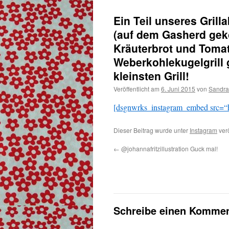
Ein Teil unseres Grill
(auf dem Gasherd gek
Kräuterbrot und Tomate
Weberkohlekugelgrill g
kleinsten Grill!
Veröffentlicht am
6. Juni 2015
von
Sandra
[dsgnwrks_instagram_embed src=“h
Dieser Beitrag wurde unter
Instagram
verö
←
@johannafritzillustration Guck mal!
Schreibe einen Kommen