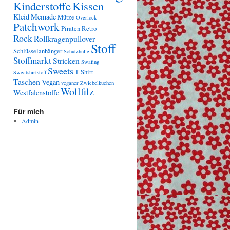
Kinderstoffe
Kissen
Kleid
Memade
Mütze
Overlock
Patchwork
Piraten
Retro
Rock
Rollkragenpullover
Stoff
Schlüsselanhänger
Schutzhülle
Stoffmarkt
Stricken
Swafing
Sweets
T-Shirt
Sweatshirtstoff
Taschen
Vegan
veganer Zwiebelkuchen
Wollfilz
Westfalenstoffe
Für mich
Admin