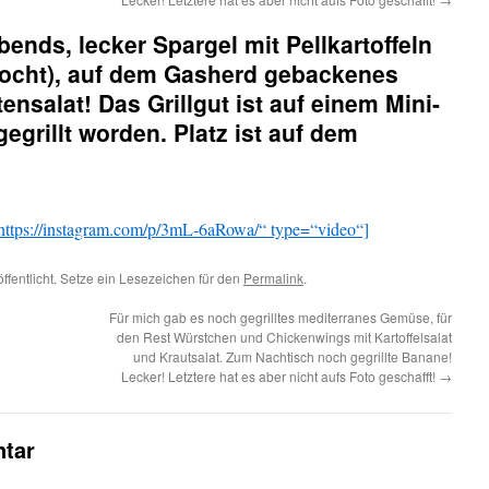
abends, lecker Spargel mit Pellkartoffeln
ocht), auf dem Gasherd gebackenes
nsalat! Das Grillgut ist auf einem Mini-
egrillt worden. Platz ist auf dem
ttps://instagram.com/p/3mL-6aRowa/“ type=“video“]
ffentlicht. Setze ein Lesezeichen für den
Permalink
.
Für mich gab es noch gegrilltes mediterranes Gemüse, für
den Rest Würstchen und Chickenwings mit Kartoffelsalat
und Krautsalat. Zum Nachtisch noch gegrillte Banane!
Lecker! Letztere hat es aber nicht aufs Foto geschafft!
→
tar