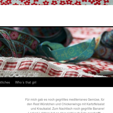
tliches
Who´s that girl
Für mich gab es noch gegrilltes mediterranes Gemüse, für
den Rest Würstchen und Chickenwings mit Kartoffelsalat
und Krautsalat. Zum Nachtisch noch gegrillte Banane!
Lecker! Letztere hat es aber nicht aufs Foto geschafft!
→