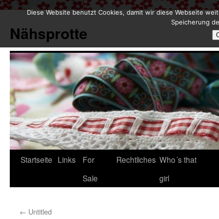
Diese Website benutzt Cookies, damit wir diese Webseite weit
Zum
Speicherung de
Inhalt
Nähsprotte
springen
Startseite
Links
For
Rechtliches
Who´s that
Sale
girl
←
Untitled