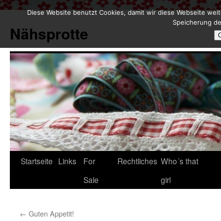
Diese Website benutzt Cookies, damit wir diese Webseite weit
Zum
Speicherung de
Inhalt
Nähsprotte
springen
Startseite
Links
For
Rechtliches
Who´s that
Sale
girl
←
Guten Appetit!