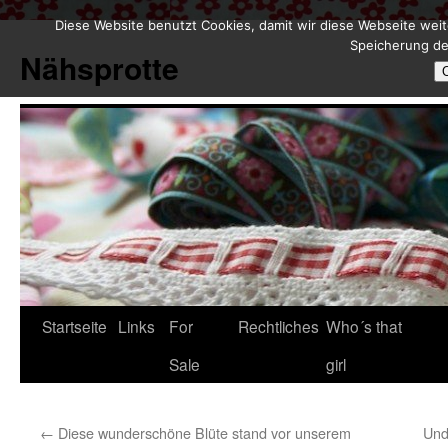
Diese Website benutzt Cookies, damit wir diese Webseite weit
Zum
Speicherung de
Inhalt
Nähsprotte
springen
Startseite
Links
For
Rechtliches
Who´s that
Sale
girl
←
Diese wunderschöne Blüte stand vor unserem
Und