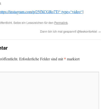
a
ttps://instagram.com/p/25fXCGRo7T/“ type=“video“]
ffentlicht. Setze ein Lesezeichen für den
Permalink
.
Dann bin ich mal gespannt! @teekontorkiel
→
tar
*
öffentlicht.
Erforderliche Felder sind mit
markiert