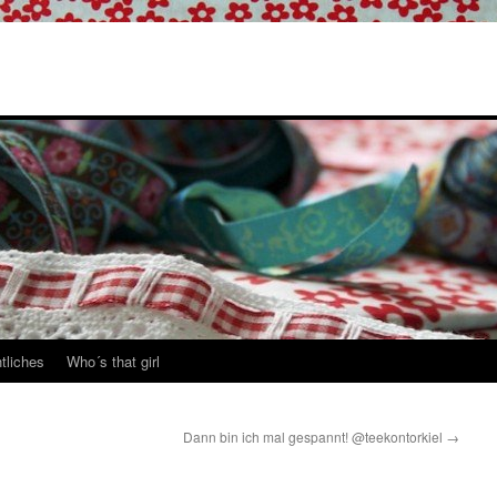
tliches
Who´s that girl
Dann bin ich mal gespannt! @teekontorkiel
→