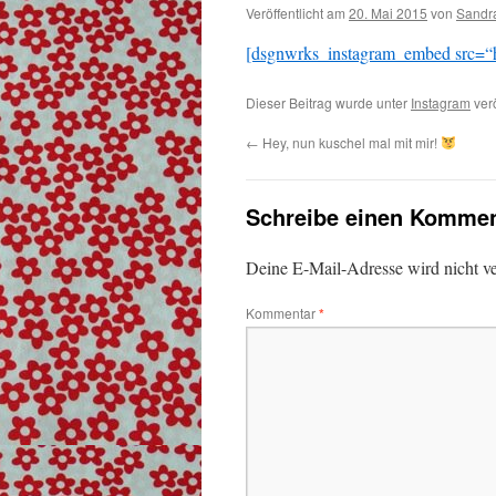
Veröffentlicht am
20. Mai 2015
von
Sandr
[dsgnwrks_instagram_embed src=“h
Dieser Beitrag wurde unter
Instagram
verö
←
Hey, nun kuschel mal mit mir!
Schreibe einen Kommen
Deine E-Mail-Adresse wird nicht ver
Kommentar
*