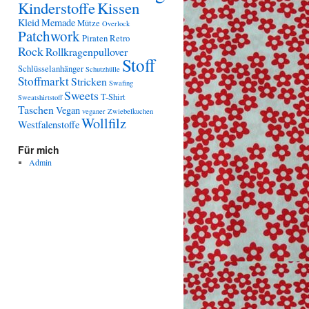
Kinderstoffe
Kissen
Kleid
Memade
Mütze
Overlock
Patchwork
Piraten
Retro
Rock
Rollkragenpullover
Stoff
Schlüsselanhänger
Schutzhülle
Stoffmarkt
Stricken
Swafing
Sweets
T-Shirt
Sweatshirtstoff
Taschen
Vegan
veganer Zwiebelkuchen
Wollfilz
Westfalenstoffe
Für mich
Admin