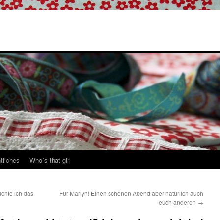
tliches
Who´s that girl
chte ich das
Für Marlyn! Einen schönen Abend aber natürlich auch
euch anderen
→