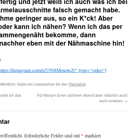
 fertig und jetzt weiß ich auch was ich bei
Ärmelausschnitte falsch gemacht habe.
ahme geringer aus, so ein K*ck! Aber
n oder kann ich nähen? Wenn ich das per
zusammengenäht bekomme, dann
 nachher eben mit der Nähmaschine hin!
a
ttps://instagram.com/p/23N8MoxowZ/“ type=“video“]
ffentlicht. Setze ein Lesezeichen für den
Permalink
.
chte ich das
Für Marlyn! Einen schönen Abend aber natürlich auch
euch anderen
→
tar
*
öffentlicht.
Erforderliche Felder sind mit
markiert