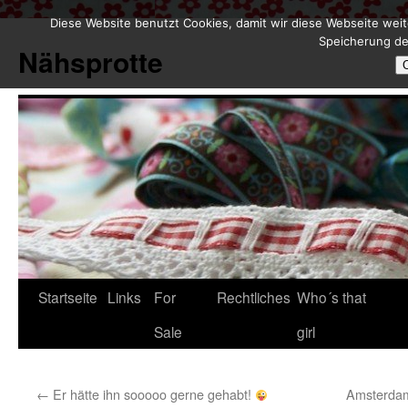
Diese Website benutzt Cookies, damit wir diese Webseite weit
Zum
Speicherung de
Inhalt
Nähsprotte
springen
Startseite
Links
For
Rechtliches
Who´s that
Sale
girl
←
Er hätte ihn sooooo gerne gehabt!
Amsterdam