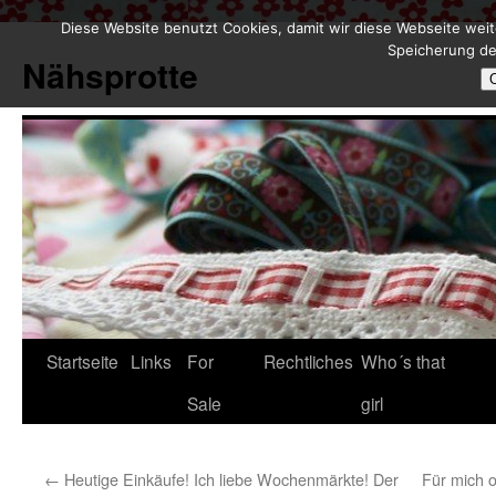
Diese Website benutzt Cookies, damit wir diese Webseite weit
Zum
Speicherung de
Inhalt
Nähsprotte
springen
Startseite
Links
For
Rechtliches
Who´s that
Sale
girl
←
Heutige Einkäufe! Ich liebe Wochenmärkte! Der
Für mich o