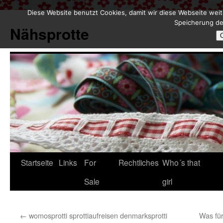
Diese Website benutzt Cookies, damit wir diese Webseite weit
Zum
Speicherung de
Inhalt
Nähsprotte
springen
Startseite
Links
For
Rechtliches
Who´s that
Sale
girl
←
womosprotti sprottiaufreisen denmarksprotti
Was für