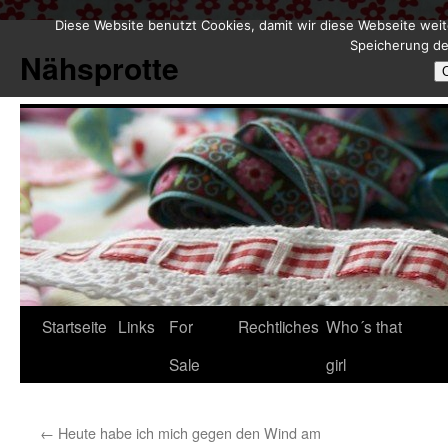
Diese Website benutzt Cookies, damit wir diese Webseite weit
Zum
Speicherung de
Inhalt
Nähsprotte
springen
Startseite
Links
For
Rechtliches
Who´s that
Sale
girl
←
Heute habe ich mich gegen den Wind am