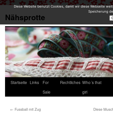
Diese Website benutzt Cookies, damit wir diese Webseite weit
Zum
Speicherung de
Inhalt
Nähsprotte
springen
Startseite
Links
For
Rechtliches
Who´s that
Sale
girl
←
Fussball mit Zug
Diese Musch