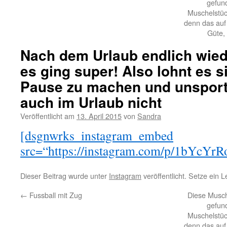
gefund
Muschelstüc
denn das au
Güte, 
Nach dem Urlaub endlich wied
es ging super! Also lohnt es 
Pause zu machen und unsportl
auch im Urlaub nicht
Veröffentlicht am
13. April 2015
von
Sandra
[dsgnwrks_instagram_embed
src=“https://instagram.com/p/1bYcYrR
Dieser Beitrag wurde unter
Instagram
veröffentlicht. Setze ein 
←
Fussball mit Zug
Diese Musch
gefund
Muschelstüc
denn das au