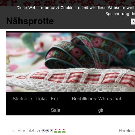
Diese Website benutzt Cookies, damit wir diese Webseite weit
Zum
Speicherung de
Inhalt
Nähsprotte
springen
Startseite
Links
For
Rechtliches
Who´s that
Sale
girl
←
Hier jetzt so
Hereinsp