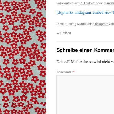
Veröffentlicht am
7. April 2015
von
Sandr
[dsgnwrks_instagram_embed src=“h
Dieser Beitrag wurde unter
Instagram
verö
←
Untitled
Schreibe einen Kommen
Deine E-Mail-Adresse wird nicht ver
Kommentar
*