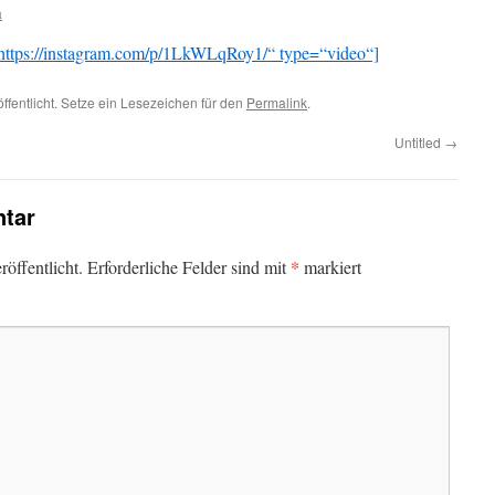
a
ttps://instagram.com/p/1LkWLqRoy1/“ type=“video“]
ffentlicht. Setze ein Lesezeichen für den
Permalink
.
Untitled
→
tar
*
öffentlicht.
Erforderliche Felder sind mit
markiert