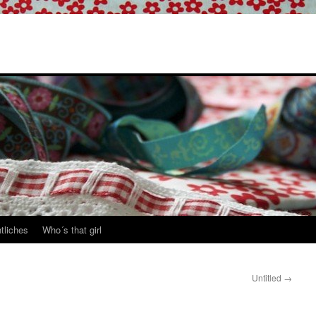
tliches
Who´s that girl
Untitled
→