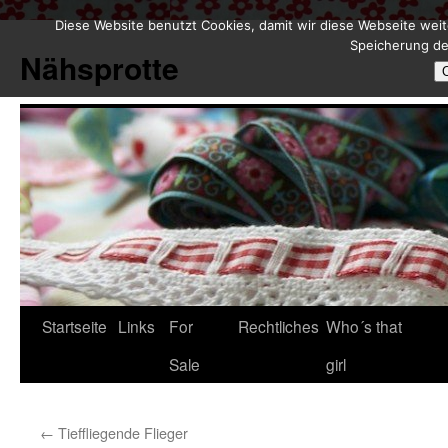
Diese Website benutzt Cookies, damit wir diese Webseite weit
Zum
Speicherung de
Inhalt
Nähsprotte
springen
Startseite
Links
For
Rechtliches
Who´s that
Sale
girl
←
Tieffliegende Flieger