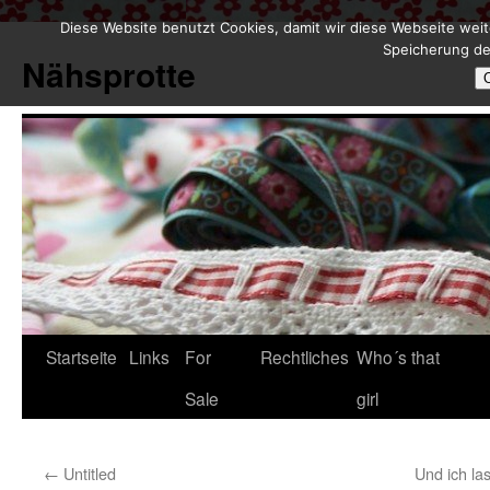
Diese Website benutzt Cookies, damit wir diese Webseite weit
Zum
Speicherung de
Inhalt
Nähsprotte
springen
Startseite
Links
For
Rechtliches
Who´s that
Sale
girl
←
Untitled
Und ich la