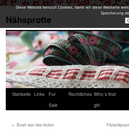
Diese Website benutzt Cookies, damit wir diese Webseite weit
Zum
Speicherung de
Inhalt
Nähsprotte
springen
Startseite
Links
For
Rechtliches
Who´s that
Sale
girl
←
Boah war das lecker
Filzwollpusc