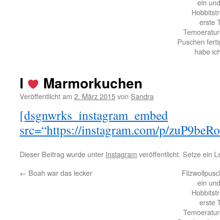
ein und
Hobbitst
erste 
Temoeratur
Puschen ferti
habe ich
I
Marmorkuchen
Veröffentlicht am
2. März 2015
von
Sandra
[dsgnwrks_instagram_embed
src=“https://instagram.com/p/zuP9beR
Dieser Beitrag wurde unter
Instagram
veröffentlicht. Setze ein 
←
Boah war das lecker
Filzwollpusc
ein und
Hobbitst
erste 
Temoeratur