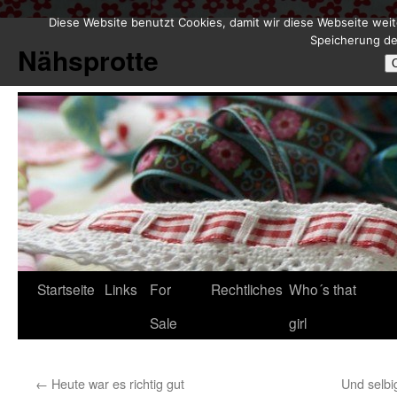
Diese Website benutzt Cookies, damit wir diese Webseite weit
Zum
Speicherung de
Inhalt
Nähsprotte
springen
Startseite
Links
For
Rechtliches
Who´s that
Sale
girl
←
Heute war es richtig gut
Und selbi